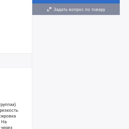
Задать вопрос по товару
группах)
резкость
сировка
 На
 через