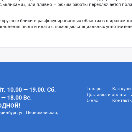
с «кликами», или плавно – режим работы переключается пол
е круглые блики в расфокусированных областях в широком д
кновения пыли и влаги с помощью специальных уплотнителе
: 10:00 — 19:00. Сб:
Товары
Как купи
Доставка и оплата
Г
 — 18:00 Вс:
О нас
Контакт
ОДНОЙ!
еринбург, ул. Первомайская,