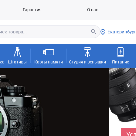
Гарантия
О нас
Екатеринбург
ка
Штативы
Карты памяти
Студия и вспышки
Питание
Усл