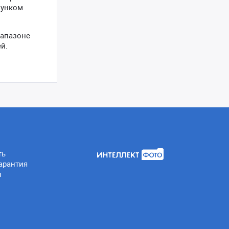
зунком
иапазоне
й.
ть
арантия
ы