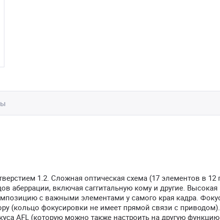
вы
тверстием 1.2. Сложная оптическая схема (17 элементов в 12 
в аберрации, включая саггитальную кому и другие. Высокая 
омпозицию с важными элементами у самого края кадра. Фоку
ору (кольцо фокусировки не имеет прямой связи с приводом).
куса AFL (которую можно также настроить на другую функцию