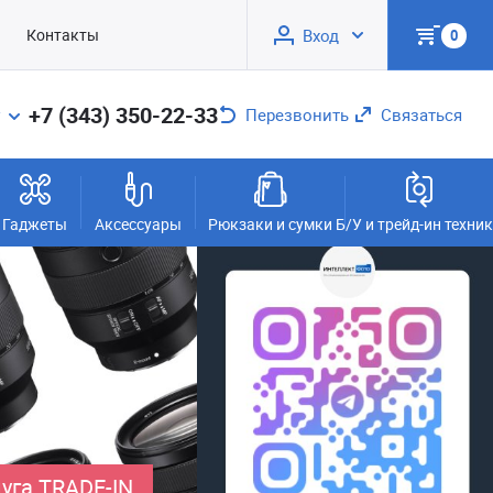
Контакты
Вход
0
+7 (343) 350-22-33
Перезвонить
Связаться
Гаджеты
Аксессуары
Рюкзаки и сумки
Б/У и трейд-ин техни
уга TRADE-IN