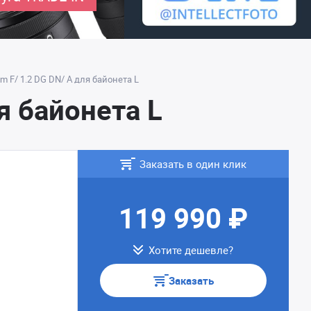
 F/ 1.2 DG DN/ A для байонета L
я байонета L
Заказать в один клик
119 990 ₽
Хотите дешевле?
Заказать