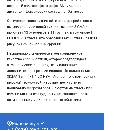
исходный замысел фотографа. Минимальная
дистанция фокусировки составляет 0,3 метра.
Оптическая конструкция объектива разработана с
использованием новейших достижений SIGMA и
включает 13 элементов в 11 группах, в том числе 1
FLD и 4 SLD стекла, что обеспечивает чистый и резкий
рисунок без бликов и аберраций.
Немаловажным является и безукоризненное
качество сборки оптики, которое подтверждает
отметка «Made in Japan», не нуждающаяся в
дополнительных рекомендациях. Использование в
SIGMA 35mm F1.4 DG HSM | Art прочного композита с
высокой термоустойчивостью препятствует
появлению микрозазоров и люфтов на стыках при
изменении температур, повышая защищенность
оптики от пыли и общее качество объектива.
Екатеринбург
+7 (343) 350-22-33