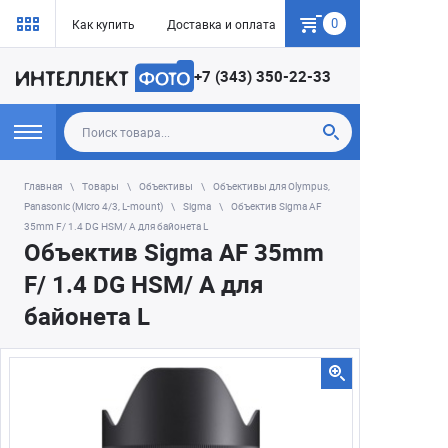
0
Как купить
Доставка и оплата
Гарантия
+7 (343) 350-22-33
Главная
Товары
Объективы
Объективы для Olympus,
Panasonic (Micro 4/3, L-mount)
Sigma
Объектив Sigma AF
35mm F/ 1.4 DG HSM/ A для байонета L
Объектив Sigma AF 35mm
F/ 1.4 DG HSM/ A для
байонета L