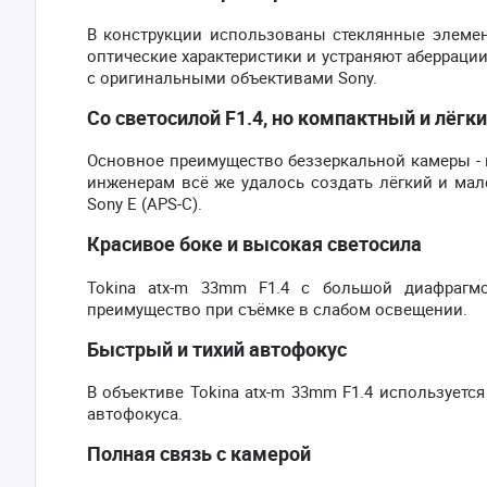
В конструкции использованы стеклянные элемен
оптические характеристики и устраняют аберрации
с оригинальными объективами Sony.
Со светосилой F1.4, но компактный и лёгк
Основное преимущество беззеркальной камеры - к
инженерам всё же удалось создать лёгкий и мал
Sony E (APS-C).
Красивое боке и высокая светосила
Tokina atx-m 33mm F1.4 с большой диафрагмо
преимущество при съёмке в слабом освещении.
Быстрый и тихий автофокус
В объективе Tokina atx-m 33mm F1.4 используется
автофокуса.
Полная связь с камерой