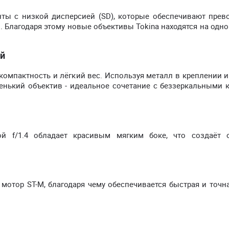
ты с низкой дисперсией (SD), которые обеспечивают прев
. Благодаря этому новые объективы Tokina находятся на одн
ий
омпактность и лёгкий вес. Используя металл в креплении и
енький объектив - идеальное сочетание с беззеркальными 
й f/1.4 обладает красивым мягким боке, что создаёт 
 мотор ST-M, благодаря чему обеспечивается быстрая и точн