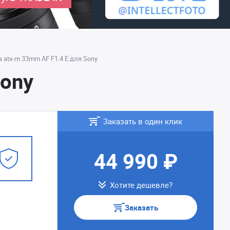
 atx-m 33mm AF F1.4 E для Sony
Sony
Заказать в один клик
44 990 ₽
Хотите дешевле?
Заказать