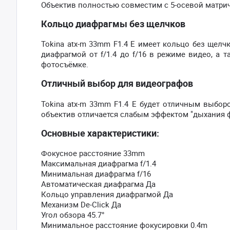
Объектив полностью совместим с 5-осевой матрич
Кольцо диафрагмы без щелчков
Tokina atx-m 33mm F1.4 E имеет кольцо без щел
диафрагмой от f/1.4 до f/16 в режиме видео, а
фотосъёмке.
Отличный выбор для видеографов
Tokina atx-m 33mm F1.4 E будет отличным выбор
объектив отличается слабым эффектом "дыхания 
Основные характеристики:
Фокусное расстояние 33mm
Максимальная диафрагма f/1.4
Минимальная диафрагма f/16
Автоматическая диафрагма Да
Кольцо управления диафрагмой Да
Механизм De-Click Да
Угол обзора 45.7°
Минимальное расстояние фокусировки 0.4m