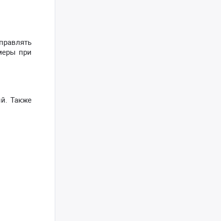
правлять
меры при
й. Также