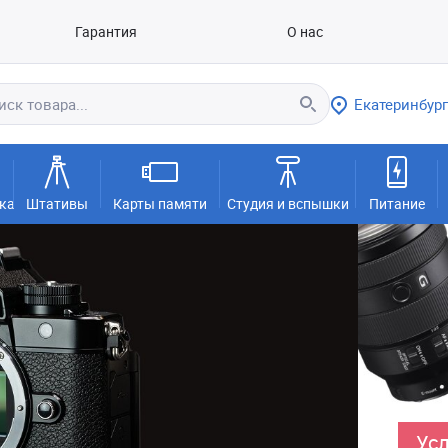
Гарантия
О нас
Екатеринбург
ка
Штативы
Карты памяти
Студия и вспышки
Питание
Усл