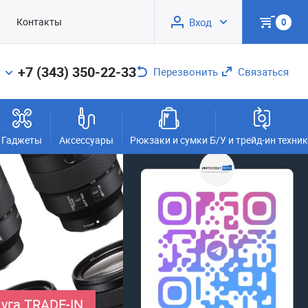
Контакты
Вход
0
+7 (343) 350-22-33
Перезвонить
Связаться
Гаджеты
Аксессуары
Рюкзаки и сумки
Б/У и трейд-ин техни
уга TRADE-IN