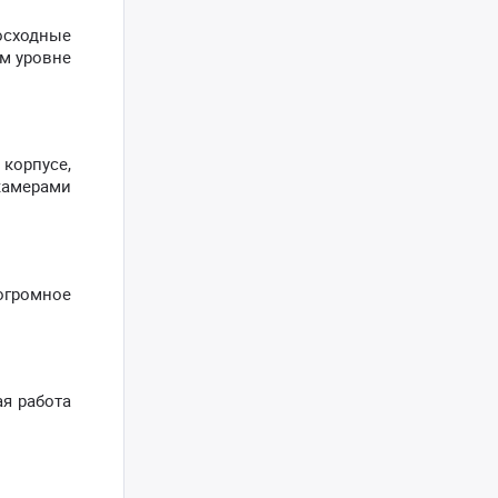
осходные
ом уровне
 корпусе,
камерами
огромное
ая работа