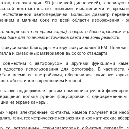
нтов, включая один SD (с низкой дисперсией), генерируют 
ысокой контрастностью, низкими искажениями и хромат
 естественной цветопередачей. Большой диаметр передн
ванием и мягким боке по всей области изображения - 
ть потери света по краям кадра) говорит о более красивом и
ма боке для точечных источников света вне зоны резкости.
я фокусировка благодаря мотору фокусировки ST-M. Плавная
талла и смазочных материалов высокого стандарта.
 совместим с автофокусом и другими функциями каме
 удобство использования для фотографа. В частности, 
AF» и всеми её настройками, обеспечивая такие же характ
сных объективов с креплением E-mount.
 также поддерживает режим помощника ручной фокусировк
м вращения кольца ручной фокусировки с одновременным
ции на экране камеры.
ых через электронные контакты, камера получает все нео
авлять тени, геометрические искажения и хроматические абер
ер со встроенным стабилизатором): объектив передаёт 