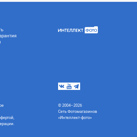
ть
арантия
ы
ое
© 2004–2026
Сеть Фотомагазинов
офертой,
«Интеллект-фото»
ерации.