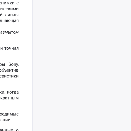
снимки с
ическими
ей линзы
решающая
 размытом
 и точная
ры Sony,
объектив
еристики
и, когда
 кратным
бходимые
рации.
данные о