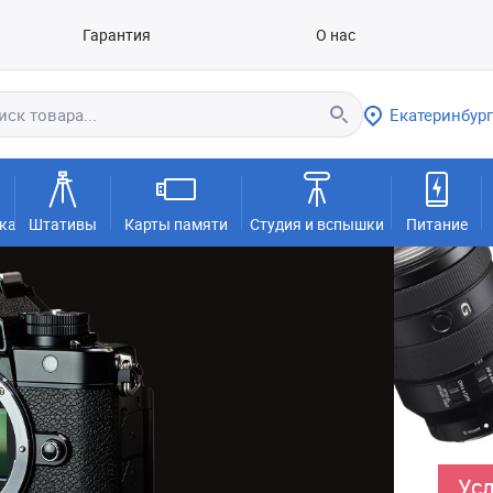
Гарантия
О нас
Екатеринбург
ка
Штативы
Карты памяти
Студия и вспышки
Питание
Усл