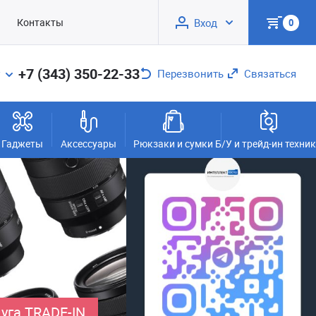
Контакты
Вход
0
+7 (343) 350-22-33
Перезвонить
Связаться
Гаджеты
Аксессуары
Рюкзаки и сумки
Б/У и трейд-ин техни
уга TRADE-IN