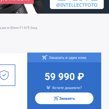
 atx-m 85mm F1.8 FE Sony
Заказать в один клик
59 990 ₽
Хотите дешевле?
Заказать