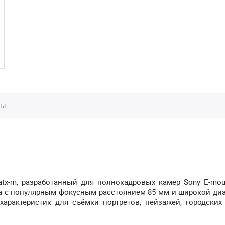
вы
tx-m, разработанный для полнокадровых камер Sony E-moun
na с популярным фокусным расстоянием 85 мм и широкой ди
характеристик для съёмки портретов, пейзажей, городских