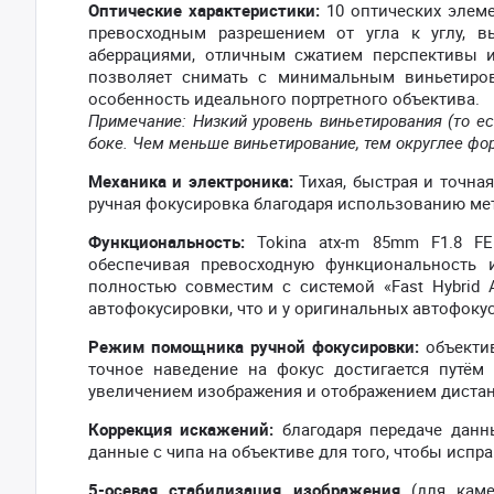
Оптические характеристики:
10 оптических элеме
превосходным разрешением от угла к углу, в
аберрациями, отличным сжатием перспективы и
позволяет снимать с минимальным виньетиро
особенность идеального портретного объектива.
Примечание: Низкий уровень виньетирования (то ес
боке. Чем меньше виньетирование, тем округлее фор
Механика и электроника:
Тихая, быстрая и точна
ручная фокусировка благодаря использованию ме
Функциональность:
Tokina atx-m 85mm F1.8 FE
обеспечивая превосходную функциональность и
полностью совместим с системой «Fast Hybrid 
автофокусировки, что и у оригинальных автофоку
Режим помощника ручной фокусировки:
объектив
точное наведение на фокус достигается путё
увеличением изображения и отображением дистан
Коррекция искажений:
благодаря передаче данн
данные с чипа на объективе для того, чтобы испр
5-осевая стабилизация изображения
(для кам