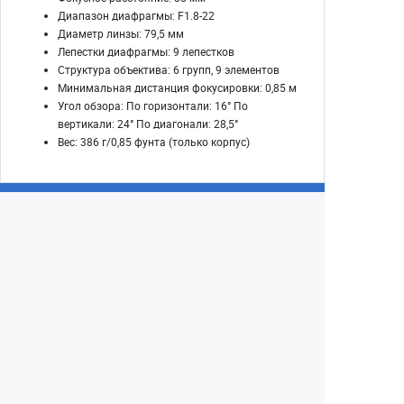
Диапазон диафрагмы: F1.8-22
Диаметр линзы: 79,5 мм
Лепестки диафрагмы: 9 лепестков
Структура объектива: 6 групп, 9 элементов
Минимальная дистанция фокусировки: 0,85 м
Угол обзора: По горизонтали: 16° ​​По
вертикали: 24° По диагонали: 28,5°
Вес: 386 г/0,85 фунта (только корпус)
Екатеринбург
+7 (343) 350-22-33
Заказать обратный звонок
Написать нам
8 (800) 300-46-05
Бесплатный звонок по РФ
Пн—Пт: 10:00 — 19:00. Сб: 10:00 — 18:00
Вс: ВЫХОДНОЙ!
г. Екатеринбург, ул. Первомайская, 56