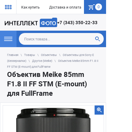
0
Как купить
Доставка и оплата
Гарантия
+7 (343) 350-22-33
Главная
Товары
Объективы
Объективы для Sony E
(беззеркалки)
Другое (Meike)
Объектив Meike 85mm F1.8 II
FF STM (E-mount) для FullFrame
Объектив Meike 85mm
F1.8 II FF STM (E-mount)
для FullFrame