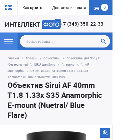
0
Как купить
Доставка и оплата
Гарантия
+7 (343) 350-22-33
Главная
Товары
Объективы
Объективы для Sony E
(беззеркалки)
SIRUI для Sony
Anamorphic
AF
anamorphic
Объектив Sirui AF 40mm T1.8 1.33x S35
Anamorphic E-mount (Nuetral/ Blue Flare)
Объектив Sirui AF 40mm
T1.8 1.33x S35 Anamorphic
E-mount (Nuetral/ Blue
Flare)