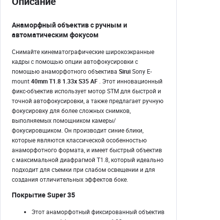
Описание
Анаморфный объектив с ручным и
автоматическим фокусом
Снимайте кинематографические широкоэкранные
кадры с помощью опции автофокусировки с
помощью анаморфотного объектива
Sirui
Sony E-
mount
40mm T1.8 1.33x S35 AF
. Этот инновационный
фикс-объектив использует мотор STM для быстрой и
точной автофокусировки, а также предлагает ручную
фокусировку для более сложных снимков,
выполняемых помощником камеры/
фокусировщиком. Он производит синие блики,
которые являются классической особенностью
анаморфотного формата, и имеет быстрый объектив
с максимальной диафрагмой T1.8, который идеально
подходит для съемки при слабом освещении и для
создания отличительных эффектов боке.
Покрытие Super 35
Этот анаморфотный фиксированный объектив