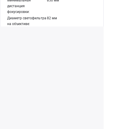
Минимальная
850 мм
дистанция
фокусировки:
Диаметр светофильтра
82 мм
на объективе:
Габариты:
88 × 88 × 155.5 мм
Вес без упаковки:
1373 г
Екатеринбург
+7 (343) 350-22-33
Заказать обратный звонок
Написать нам
8 (800) 300-46-05
Бесплатный звонок по РФ
Пн—Пт: 10:00 — 19:00. Сб: 10:00 — 18:00
Вс: ВЫХОДНОЙ!
г. Екатеринбург, ул. Первомайская, 56