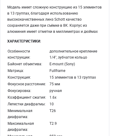
Модель имеет сложную конструкцию из 15 элементов
в 13 группах, благодаря использованию
высококачественных линз Schott качество
сохраняется даже при съёмке в 8К. Корпус из
алюминия имеет отметки в миллиметрах и дюймах
ХАРАКТЕРИСТИКИ:
Особенности
дополнительное крепление
конструкции:
1/4", зубчатое кольцо
Байонет объектива:
E-mount (Sony)
Матрица:
Fullframe
Конструкция:
15 элементов в 13 группах
Фокусное расстояние:
75 мм
Фокусировка:
ручная
Коэффициент сжатия:
1.6x
Лепестки диафрагмы:
10
Минимальная
T26
диафрагма:
Максимальная
T2.9
диафрагма: