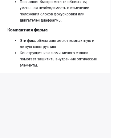
Позволяет быстро менять объективы,
уменьшая необходимость в изменении
положения блоков фокусировки или
двигателей диафрагмы.
Компактная форма
Эти фикс-объективы имеют компактную и
легкую конструкцию.
Конструкция из алюминиевого сплава
помогает защитить внутренние оптические
элементы.
Фокусные метки
Фокусные метки и измерения указаны как в
футах, так и в метрах.
Екатеринбург
+7 (343) 350-22-33
Заказать обратный звонок
Написать нам
8 (800) 300-46-05