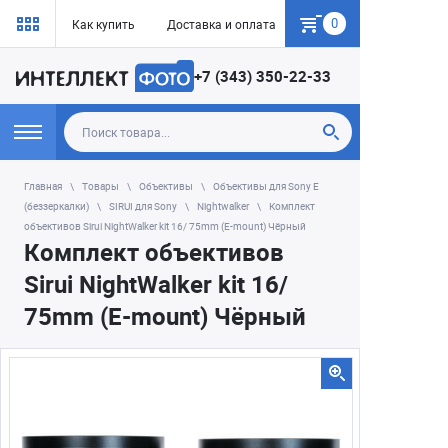
0
Как купить
Доставка и оплата
Гарантия
+7 (343) 350-22-33
Главная
Товары
Объективы
Объективы для Sony E
(беззеркалки)
SIRUI для Sony
Nightwalker
Комплект
объективов Sirui NightWalker kit 16/ 75mm (E-mount) Чёрный
Комплект объективов
Sirui NightWalker kit 16/
75mm (E-mount) Чёрный