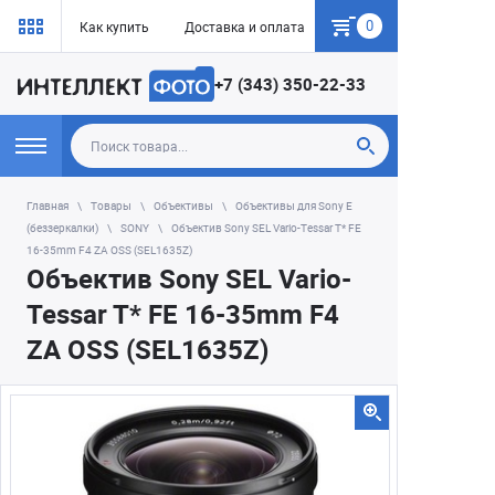
0
Как купить
Доставка и оплата
Гарантия
+7 (343) 350-22-33
Главная
Товары
Объективы
Объективы для Sony E
(беззеркалки)
SONY
Объектив Sony SEL Vario-Tessar T* FE
16-35mm F4 ZA OSS (SEL1635Z)
Объектив Sony SEL Vario-
Tessar T* FE 16-35mm F4
ZA OSS (SEL1635Z)