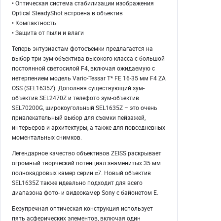
• Оптическая система стабилизации изображения
Optical SteadyShot встроена в объектив
• Компактность
• Защита от пыли и влаги
Теперь энтузиастам фотосъемки предлагается на
выбор три зум-объектива высокого класса с большой
постоянной светосилой F4, включая ожидаемую с
нетерпением модель Vario-Tessar T* FE 16-35 мм F4 ZA
OSS (SEL1635Z). Дополняя существующий зум-
объектив SEL2470Z и телефото зум-объектив
SEL70200G, широкоугольный SEL1635Z – это очень
привлекательный выбор для съемки пейзажей,
интерьеров и архитектуры, а также для повседневных
моментальных снимков.
Легендарное качество объективов ZEISS раскрывает
огромный творческий потенциал знаменитых 35 мм
полнокадровых камер серии α7. Новый объектив
SEL1635Z также идеально подходит для всего
диапазона фото- и видеокамер Sony с байонетом E.
Безупречная оптическая конструкция использует
пять асферических элементов, включая один