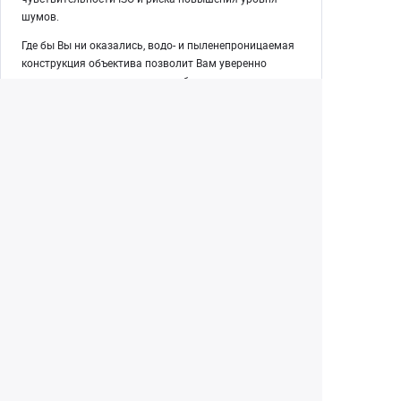
шумов.
Где бы Вы ни оказались, водо- и пыленепроницаемая
конструкция объектива позволит Вам уверенно
продолжать съемку в самых неблагоприятных
условиях
Екатеринбург
+7 (343) 350-22-33
Заказать обратный звонок
Написать нам
8 (800) 300-46-05
Бесплатный звонок по РФ
Пн—Пт: 10:00 — 19:00. Сб: 10:00 — 18:00
Вс: ВЫХОДНОЙ!
г. Екатеринбург, ул. Первомайская, 56