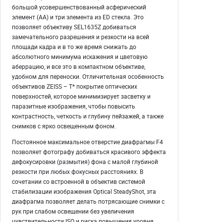
большой усовершенствованный асферический
элемент (AA) и три элемента из ED стекла. Это
позволяет объективу SEL1635Z добиваться
замечательного разрешения и резкости на всей
площади кадра и в то же время снижать до
абсолютного минимума искажения и цветовую
аберрацию, и все это в компактном объективе,
удобном для переноски. Отличительная особенность
объективов ZEISS – T* покрытие оптических
поверхностей, которое минимизирует засветку и
паразитные изображения, чтобы повысить
контрастность, четкость и глубину пейзажей, а также
снимков с ярко освещенным фоном.
Постоянное максимальное отверстие диафрагмы F4
позволяет фотографу добиваться красивого эффекта
дефокусировки (размытия) фона с малой глубиной
резкости при любых фокусных расстояниях. В
сочетании со встроенной в объектив системой
стабилизации изображения Optical SteadyShot, эта
диафрагма позволяет делать потрясающие снимки с
рук при слабом освещении без увеличения
чувствительности ISO и риска повышения уровня