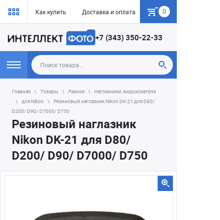
0
Как купить
Доставка и оплата
Гарантия
+7 (343) 350-22-33
Главная
Товары
Разное
Наглазники, видоискатели
для Nikon
Резиновый наглазник Nikon DK-21 для D80/
D200/ D90/ D7000/ D750
Резиновый наглазник
Nikon DK-21 для D80/
D200/ D90/ D7000/ D750