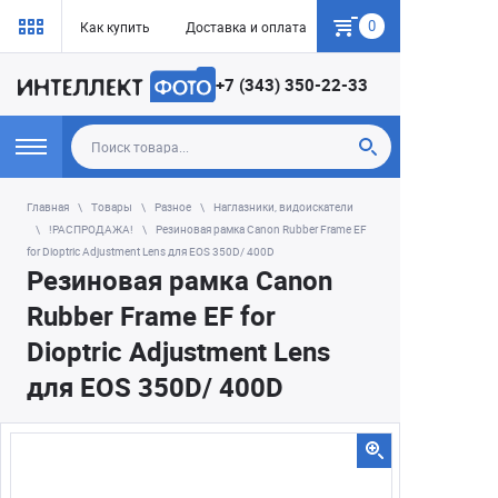
0
Как купить
Доставка и оплата
Гарантия
+7 (343) 350-22-33
Главная
Товары
Разное
Наглазники, видоискатели
!РАСПРОДАЖА!
Резиновая рамка Canon Rubber Frame EF
for Dioptric Adjustment Lens для EOS 350D/ 400D
Резиновая рамка Canon
Rubber Frame EF for
Dioptric Adjustment Lens
для EOS 350D/ 400D