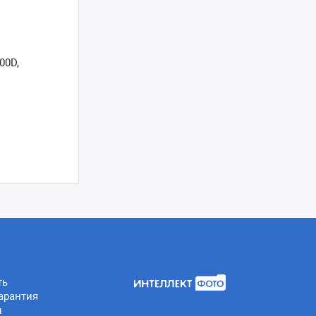
00D,
ть
арантия
ы