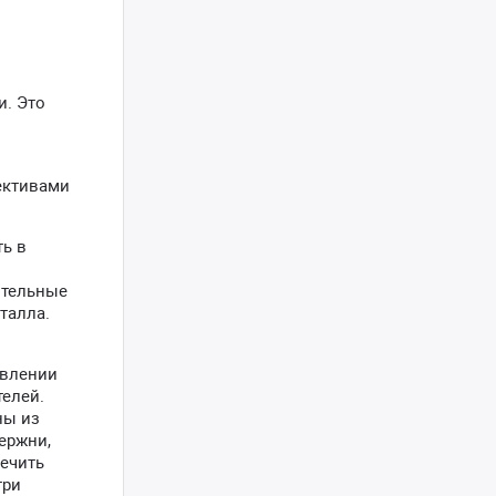
и. Это
ективами
ь в
ительные
талла.
овлении
елей.
ны из
ержни,
ечить
три