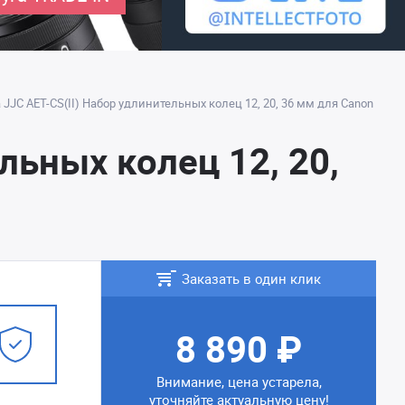
JJC AET-CS(II) Набор удлинительных колец 12, 20, 36 мм для Canon
льных колец 12, 20,
Заказать в один клик
8 890 ₽
Внимание, цена устарела,
уточняйте актуальную цену!