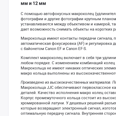
мм и 12 мм
С помощью автофокусных макроколец (удлинитель
фотографии и другие фотографии крупным планом
устанавливаются между объективом и камерой, т
дает возможность снимать объекты на коротких р
Макрокольца имеют контакты передачи сигнала, п
автоматическая фокусировка (AF) и регулировка 
c байонетом Canon EF и Canon EF-S.
Комплект макроколец включает в себя три удлин
любом порядке. С изменением комбинаций колец 
Макрокольца не имеют никаких оптических элемен
макро кольца выполнены из высококачественного
Произведено из высококачественных материалов. П
Макрокольца JJC обеспечивают первоклассное к
деталей. Качество исполнения макро колец остав
Корпус промежуточного кольца состоит из высоко
хромированной латуни. У дешевых решений разъе
которые возвращают электронный сигнал, изготов
оптимальную передачу сигнала. Внутренняя сторо