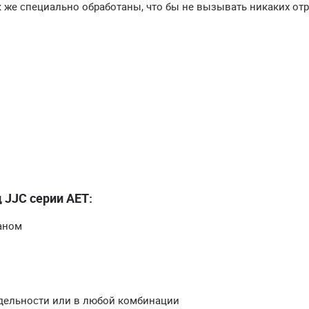
к же специально обработаны, что бы не вызывать никаких от
JJC серии AET:
аном
тдельности или в любой комбинации