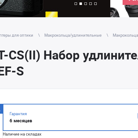
птеры для оптики
Макрокольца/удлинительные
Макрокольца 
-CS(II) Набор удлините
EF-S
Гарантия
6 месяцев
Наличие на складах