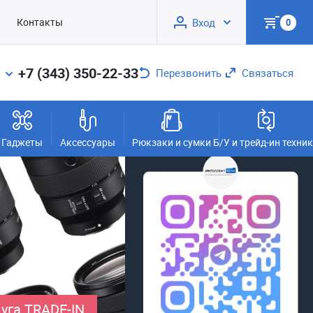
Контакты
Вход
0
+7 (343) 350-22-33
Перезвонить
Связаться
Гаджеты
Аксессуары
Рюкзаки и сумки
Б/У и трейд-ин техни
уга TRADE-IN