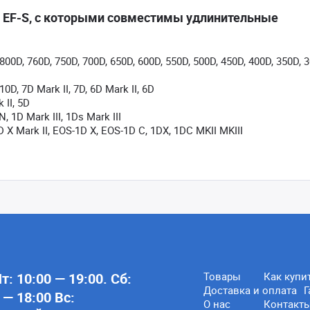
/ EF-S, с которыми совместимы удлинительные
00D, 760D, 750D, 700D, 650D, 600D, 550D, 500D, 450D, 400D, 350D, 3
0D, 7D Mark II, 7D, 6D Mark II, 6D
 II, 5D
, 1D Mark III, 1Ds Mark III
D X Mark II, EOS-1D X, EOS-1D C, 1DX, 1DC MKII MKIII
: 10:00 — 19:00. Сб:
Товары
Как купи
Доставка и оплата
Г
 — 18:00 Вс:
О нас
Контакт