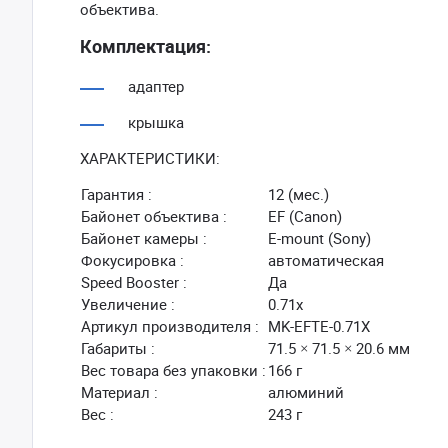
объектива.
Комплектация:
адаптер
крышка
ХАРАКТЕРИСТИКИ:
Гарантия :
12 (мес.)
Байонет объектива :
EF (Canon)
Байонет камеры :
E-mount (Sony)
Фокусировка :
автоматическая
Speed Booster :
Да
Увеличение :
0.71x
Артикул производителя :
MK-EFTE-0.71X
Габариты :
71.5 × 71.5 × 20.6 мм
Вес товара без упаковки :
166 г
Материал :
алюминий
Вес :
243 г