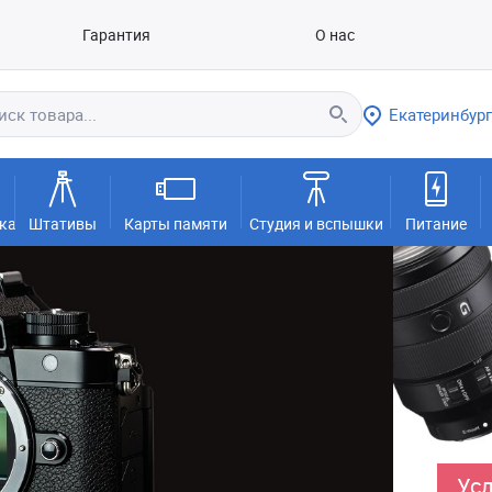
Гарантия
О нас
Екатеринбург
ка
Штативы
Карты памяти
Студия и вспышки
Питание
Усл