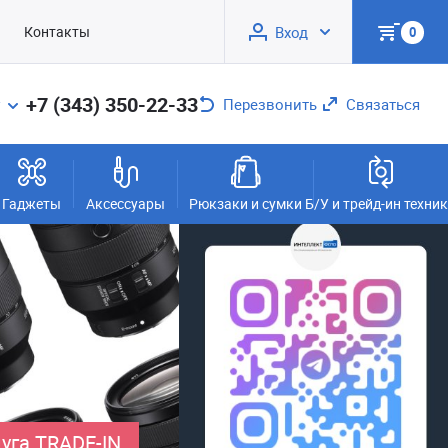
Контакты
Вход
0
+7 (343) 350-22-33
Перезвонить
Связаться
Гаджеты
Аксессуары
Рюкзаки и сумки
Б/У и трейд-ин техни
уга TRADE-IN