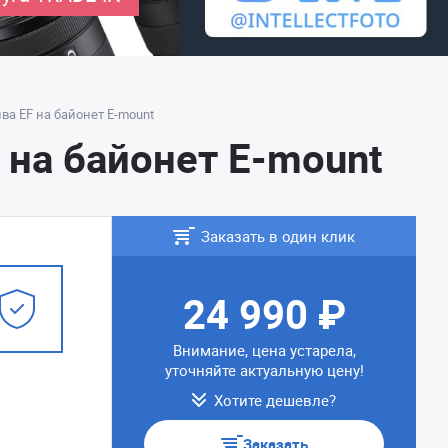
ва EF на байонет E-mount
 на байонет E-mount
Заказать в один клик
24 990 ₽
Внимание, цена устарела,
уточняйте актуальную цену!
Хотите дешевле?
Заказать