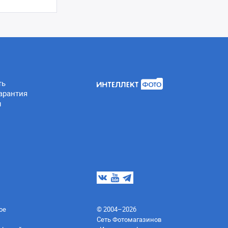
ть
арантия
ы
ое
© 2004–2026
Сеть Фотомагазинов