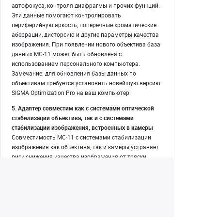
автофокуса, контроля диафрагмы и прочих функций.
Эти данные помогают контролировать
периферийную яркость, поперечные хроматические
аберрации, дисторсию и другие параметры качества
изображения. При появлении нового объектива база
данных МС-11 может быть обновлена с
использованием персонального компьютера.
Замечание: для обновления базы данных по
объективам требуется установить новейшую версию
SIGMA Optimization Pro на ваш компьютер.
5. Адаптер совместим как с системами оптической
стабилизации объектива, так и с системами
стабилизации изображения, встроенных в камеры
Совместимость МС-11 с системами стабилизации
изображения как объектива, так и камеры устраняет
риск снижения качества изображения от тряски
камеры или от других причин нестабильности. На
камерах со встроенным стабилизатором адаптер
сохраняет функцию подавления угловой тряски
объектива.
6. Другие особенности