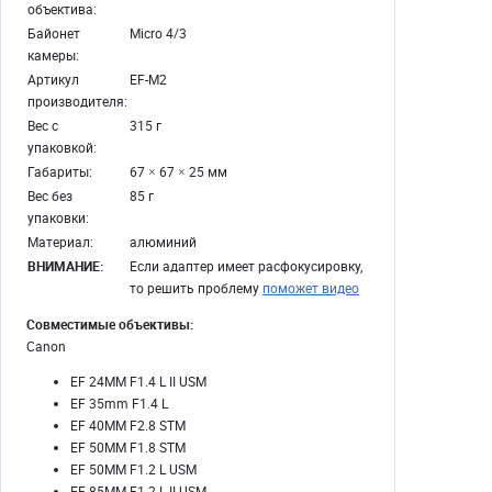
объектива:
Байонет
Micro 4/3
камеры:
Артикул
EF-M2
производителя:
Вес с
315 г
упаковкой:
Габариты:
67 × 67 × 25 мм
Вес без
85 г
упаковки:
Материал:
алюминий
ВНИМАНИЕ:
Если адаптер имеет расфокусировку,
то решить проблему
поможет видео
Совместимые объективы:
Canon
EF 24MM F1.4 L II USM
EF 35mm F1.4 L
EF 40MM F2.8 STM
EF 50MM F1.8 STM
EF 50MM F1.2 L USM
EF 85MM F1.2 L II USM