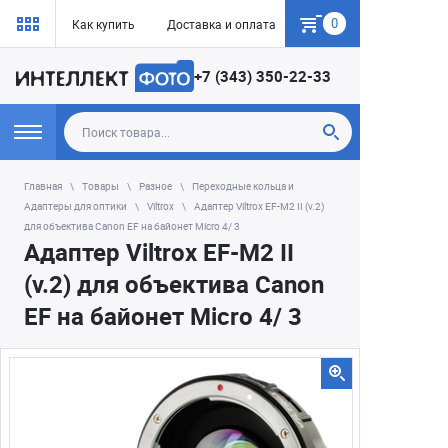
0
Как купить
Доставка и оплата
Гарантия
+7 (343) 350-22-33
Главная
Товары
Разное
Переходные кольца и
Адаптеры для оптики
Viltrox
Адаптер Viltrox EF-M2 II (v.2)
для объектива Canon EF на байонет Micro 4/ 3
Адаптер Viltrox EF-M2 II
(v.2) для объектива Canon
EF на байонет Micro 4/ 3