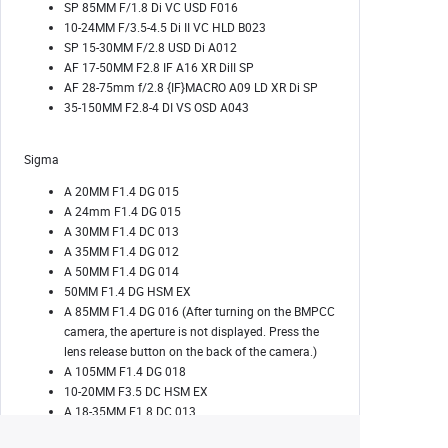
SP 85MM F/1.8 Di VC USD F016
10-24MM F/3.5-4.5 Di II VC HLD B023
SP 15-30MM F/2.8 USD Di A012
AF 17-50MM F2.8 IF A16 XR DiII SP
AF 28-75mm f/2.8 {IF}MACRO A09 LD XR Di SP
35-150MM F2.8-4 DI VS OSD A043
Sigma
A 20MM F1.4 DG 015
A 24mm F1.4 DG 015
A 30MM F1.4 DC 013
A 35MM F1.4 DG 012
A 50MM F1.4 DG 014
50MM F1.4 DG HSM EX
A 85MM F1.4 DG 016 (After turning on the BMPCC
camera, the aperture is not displayed. Press the
lens release button on the back of the camera.)
A 105MM F1.4 DG 018
10-20MM F3.5 DC HSM EX
A 18-35MM F1.8 DC 013
12-24MM F4.5-5.6 II DG HSM