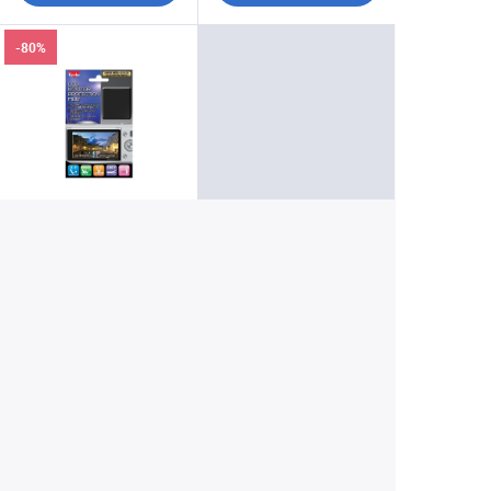
-80%
Разное
Пленка защитная Kenko
(55х41мм) 2.7"
универсальная
90 ₽
450 ₽
Купить
Екатеринбург
+7 (343) 350-22-33