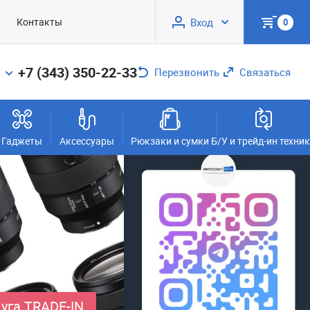
Контакты
Вход
0
+7 (343) 350-22-33
Перезвонить
Связаться
Гаджеты
Аксессуары
Рюкзаки и сумки
Б/У и трейд-ин техни
уга TRADE-IN