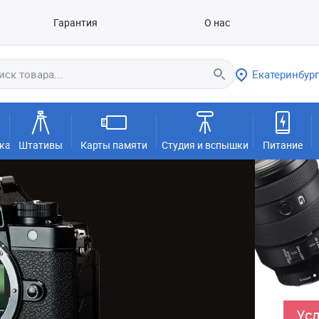
Гарантия
О нас
Екатеринбург
ка
Штативы
Карты памяти
Студия и вспышки
Питание
Усл