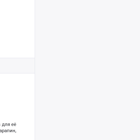
 для её
арапин,