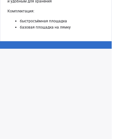
и удобным для хранения
Комплектация:
быстросъёмная площадка
базовая площадка на лямку
Екатеринбург
+7 (343) 350-22-33
Заказать обратный звонок
Написать нам
8 (800) 300-46-05
Бесплатный звонок по РФ
Пн—Пт: 10:00 — 19:00. Сб: 10:00 — 18:00
Вс: ВЫХОДНОЙ!
г. Екатеринбург, ул. Первомайская, 56
Любое несоответствие информации о продукте на