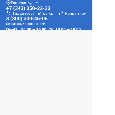
Екатеринбург
+7 (343) 350-22-33
Заказать обратный звонок
Написать нам
8 (800) 300-46-05
Бесплатный звонок по РФ
Пн—Пт: 10:00 — 19:00. Сб: 10:00 — 18:00
Вс: ВЫХОДНОЙ!
г. Екатеринбург, ул. Первомайская, 56
Любое несоответствие информации о продукте на
сайте с фактом - лишь досадное недоразумение,
звоните - уточняйте у менеджеров.
Вся информация на сайте носит справочный
характер и не является публичной офертой,
определяемой положениями Статьи 437
Гражданского кодекса Российской Федерации.
© 2004–2026 Сеть Фотомагазинов
«Интеллект-фото»