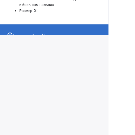
и большом пальцах
Размер: XL
Екатеринбург
+7 (343) 350-22-33
Заказать обратный звонок
Написать нам
8 (800) 300-46-05
Бесплатный звонок по РФ
Пн—Пт: 10:00 — 19:00. Сб: 10:00 — 18:00
Вс: ВЫХОДНОЙ!
г. Екатеринбург, ул. Первомайская, 56
Любое несоответствие информации о продукте на
сайте с фактом - лишь досадное недоразумение,
звоните - уточняйте у менеджеров.
Вся информация на сайте носит справочный