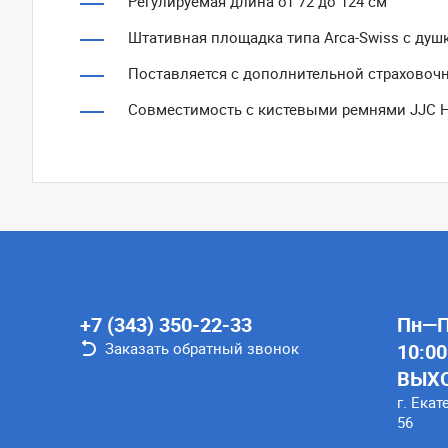
Регулируемая длина от 72 до 124 см
Штативная площадка типа Arca-Swiss с душ
Поставляется с дополнительной страховоч
Совместимость с кистевыми ремнями JJC H
+7 (343) 350-22-33
Пн—Пт
Заказать обратный звонок
10:00
ВЫХ
г. Екат
56