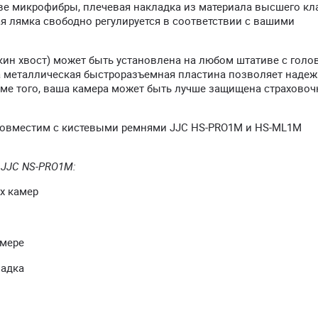
е микрофибры, плечевая накладка из материала высшего кла
я лямка свободно регулируется в соответствии с вашими
кин хвост) может быть установлена на любом штативе с голо
а металлическая быстроразъемная пластина позволяет наде
оме того, ваша камера может быть лучше защищена страхово
овместим с кистевыми ремнями JJC HS-PRO1M и HS-ML1M
 JJC NS-PRO1M:
х камер
амере
ладка