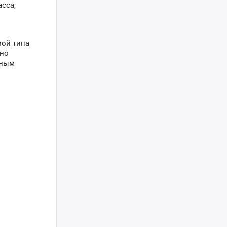
сса,
вой типа
жно
чным