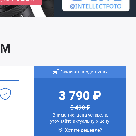
1M
Заказать в один клик
3 790 ₽
5 490 ₽
Внимание, цена устарела,
уточняйте актуальную цену!
Хотите дешевле?