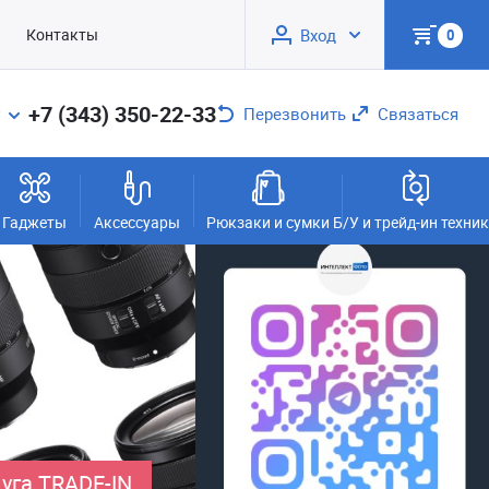
Контакты
Вход
0
+7 (343) 350-22-33
Перезвонить
Связаться
Гаджеты
Аксессуары
Рюкзаки и сумки
Б/У и трейд-ин техни
уга TRADE-IN