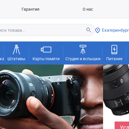
Гарантия
О нас
Екатеринбург
ка
Штативы
Карты памяти
Студия и вспышки
Питание
Усл