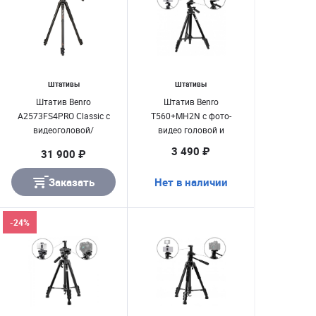
Штативы
Штативы
Штатив Benro
Штатив Benro
A2573FS4PRO Classic с
T560+MH2N c фото-
видеоголовой/
видео головой и
алюминиевый с
держателем для
3 490 ₽
31 900 ₽
клипсами
смартфона
Заказать
Нет в наличии
-24%