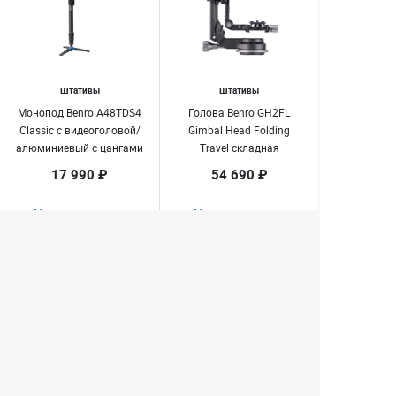
Штативы
Штативы
Монопод Benro A48TDS4
Голова Benro GH2FL
Classic с видеоголовой/
Gimbal Head Folding
алюминиевый с цангами
Travel складная
карданная
17 990 ₽
54 690 ₽
Нет в наличии
Нет в наличии
1
2
3
4
5
10
...
Екатеринбург
+7 (343) 350-22-33
Заказать обратный звонок
Написать нам
8 (800) 300-46-05
Бесплатный звонок по РФ