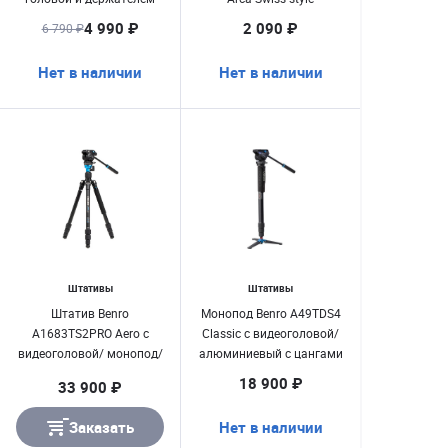
для смартфона
4 990 ₽
2 090 ₽
6 790 ₽
Нет в наличии
Нет в наличии
Штативы
Штативы
Штатив Benro
Монопод Benro A49TDS4
A1683TS2PRO Aero с
Classic с видеоголовой/
видеоголовой/ монопод/
алюминиевый с цангами
трость/ алюминий/
18 900 ₽
33 900 ₽
цанги
Заказать
Нет в наличии