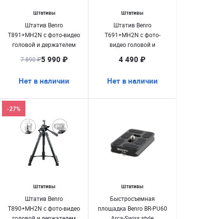
Штативы
Штативы
Штатив Benro
Штатив Benro
T891+MH2N c фото-видео
T691+MH2N c фото-
головой и держателем
видео головой и
для смартфона
держателем для
5 990 ₽
4 490 ₽
7 890 ₽
смартфона
Нет в наличии
Нет в наличии
-27%
Штативы
Штативы
Штатив Benro
Быстросъемная
T890+MH2N c фото-видео
площадка Benro BR-PU60
головой и держателем
Arca-Swiss style