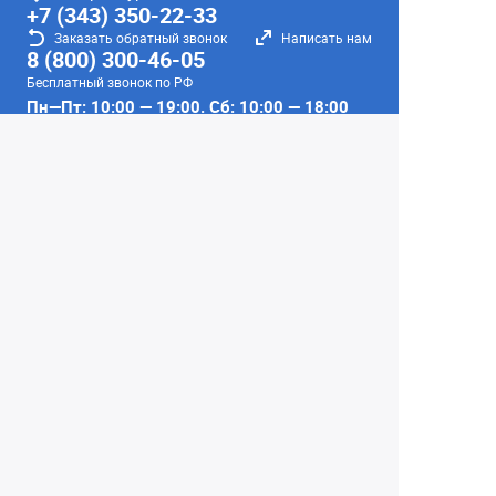
+7 (343) 350-22-33
Заказать обратный звонок
Написать нам
8 (800) 300-46-05
Бесплатный звонок по РФ
Пн—Пт: 10:00 — 19:00. Сб: 10:00 — 18:00
Вс: ВЫХОДНОЙ!
г. Екатеринбург, ул. Первомайская, 56
Любое несоответствие информации о продукте на
сайте с фактом - лишь досадное недоразумение,
звоните - уточняйте у менеджеров.
Вся информация на сайте носит справочный
характер и не является публичной офертой,
определяемой положениями Статьи 437
Гражданского кодекса Российской Федерации.
© 2004–2026 Сеть Фотомагазинов
«Интеллект-фото»