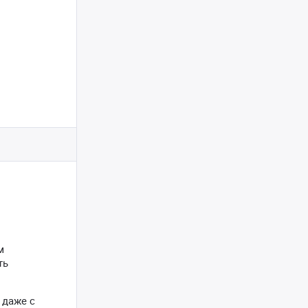
м
ть
 даже с