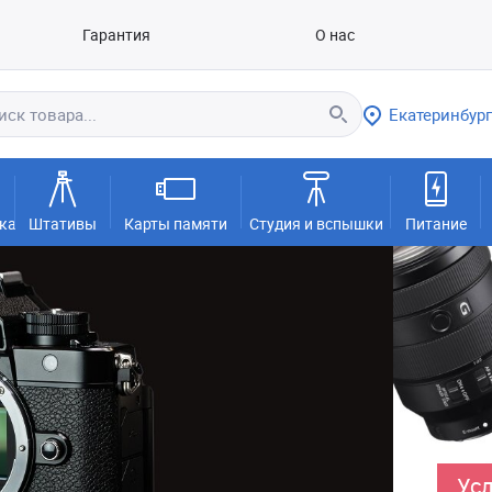
Гарантия
О нас
Екатеринбург
ка
Штативы
Карты памяти
Студия и вспышки
Питание
Усл