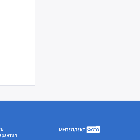
ть
арантия