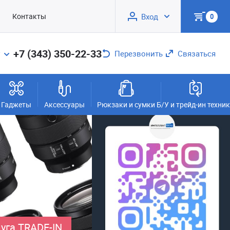
Контакты
Вход
0
+7 (343) 350-22-33
Перезвонить
Связаться
Гаджеты
Аксессуары
Рюкзаки и сумки
Б/У и трейд-ин техни
уга TRADE-IN