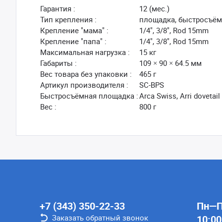
Гарантия :
12 (мес.)
Тип крепления :
площадка, быстросъё
Крепление "мама" :
1/4", 3/8", Rod 15mm
Крепление "папа" :
1/4", 3/8", Rod 15mm
Максимальная нагрузка :
15 кг
Габариты :
109 × 90 × 64.5 мм
Вес товара без упаковки :
465 г
Артикул производителя :
SC-BPS
Быстросъёмная площадка :
Arca Swiss, Arri dovetail
Вес :
800 г
+7 (343) 350-22-33
Пн—Пт
Заказать обратный звонок
10:00