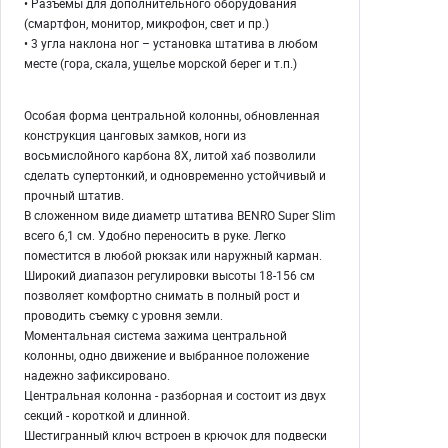
• Разъемы для дополнительного оборудования
(смартфон, монитор, микрофон, свет и пр.)
• 3 угла наклона ног – установка штатива в любом
месте (гора, скала, ущелье морской берег и т.п.)
Особая форма центральной колонны, обновленная
конструкция цанговых замков, ноги из
восьмислойного карбона 8Х, литой хаб позволили
сделать супертонкий, и одновременно устойчивый и
прочный штатив.
В сложенном виде диаметр штатива BENRO Super Slim
всего 6,1 см. Удобно переносить в руке. Легко
поместится в любой рюкзак или наружный карман.
Широкий диапазон регулировки высоты 18-156 см
позволяет комфортно снимать в полный рост и
проводить съемку с уровня земли.
Моментальная система зажима центральной
колонны, одно движение и выбранное положение
надежно зафиксировано.
Центральная колонна - разборная и состоит из двух
секций - короткой и длинной.
Шестигранный ключ встроен в крючок для подвески