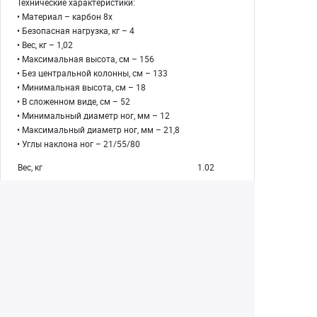
Технические характеристики:
• Материал – карбон 8х
• Безопасная нагрузка, кг – 4
• Вес, кг – 1,02
• Максимальная высота, см – 156
• Без центральной колонны, см – 133
• Минимальная высота, см – 18
• В сложенном виде, см – 52
• Минимальный диаметр ног, мм – 12
• Максимальный диаметр ног, мм – 21,8
• Углы наклона ног – 21/55/80
Вес, кг
1.02
Серия
Super
Slim
Голова
Шаровая
Тип
Комплект
Трансформер в монопод
Нет
Материал
Карбон
8X