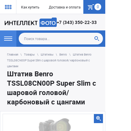
0
Как купить
Доставка и оплата
Гарантия
+7 (343) 350-22-33
Главная
Товары
Штативы
Benro
Штатив Benro
TSSL08CN00P Super Slim с шаровой головой/ карбоновый с
цангами
Штатив Benro
TSSL08CN00P Super Slim с
шаровой головой/
карбоновый с цангами