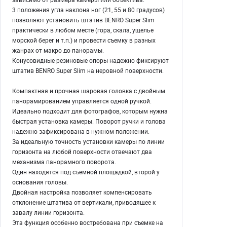
3 положения угла наклона ног (21, 55 и 80 градусов)
позволяют установить штатив BENRO Super Slim
практически в любом месте (гора, скала, ущелье
морской берег и т.п.) и провести съемку в разных
жанрах от макро до панорамы.
Конусовидные резиновые опоры надежно фиксируют
штатив BENRO Super Slim на неровной поверхности.
Компактная и прочная шаровая головка с двойным
панорамированием управляется одной ручкой.
Идеально подходит для фотографов, которым нужна
быстрая установка камеры. Поворот ручки и голова
надежно зафиксирована в нужном положении.
За идеальную точность установки камеры по линии
горизонта на любой поверхности отвечают два
механизма панорамного поворота.
Один находятся под съемной площадкой, второй у
основания головы.
Двойная настройка позволяет компенсировать
отклонение штатива от вертикали, приводящее к
завалу линии горизонта.
Эта функция особенно востребована при съемке на