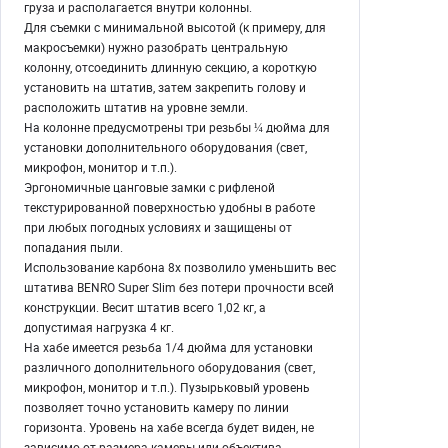
груза и располагается внутри колонны.
Для съемки с минимальной высотой (к примеру, для
макросъемки) нужно разобрать центральную
колонну, отсоединить длинную секцию, а короткую
установить на штатив, затем закрепить голову и
расположить штатив на уровне земли.
На колонне предусмотрены три резьбы ¼ дюйма для
установки дополнительного оборудования (свет,
микрофон, монитор и т.п.).
Эргономичные цанговые замки с рифленой
текстурированной поверхностью удобны в работе
при любых погодных условиях и защищены от
попадания пыли.
Использование карбона 8х позволило уменьшить вес
штатива BENRO Super Slim без потери прочности всей
конструкции. Весит штатив всего 1,02 кг, а
допустимая нагрузка 4 кг.
На хабе имеется резьба 1/4 дюйма для установки
различного дополнительного оборудования (свет,
микрофон, монитор и т.п.). Пузырьковый уровень
позволяет точно установить камеру по линии
горизонта. Уровень на хабе всегда будет виден, не
зависимо от размера камеры или объектива.