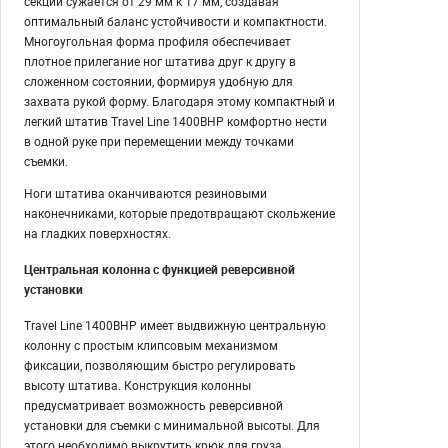
секций сужается от 29 мм к 17 мм, создавая
оптимальный баланс устойчивости и компактности.
Многоугольная форма профиля обеспечивает
плотное прилегание ног штатива друг к другу в
сложенном состоянии, формируя удобную для
захвата рукой форму. Благодаря этому компактный и
легкий штатив Travel Line 1400BHP комфортно нести
в одной руке при перемещении между точками
съемки.
Ноги штатива оканчиваются резиновыми
наконечниками, которые предотвращают скольжение
на гладких поверхностях.
Центральная колонна с функцией реверсивной
установки
Travel Line 1400BHP имеет выдвижную центральную
колонну с простым клипсовым механизмом
фиксации, позволяющим быстро регулировать
высоту штатива. Конструкция колонны
предусматривает возможность реверсивной
установки для съемки с минимальной высоты. Для
этого необходимо выкрутить крюк для груза,