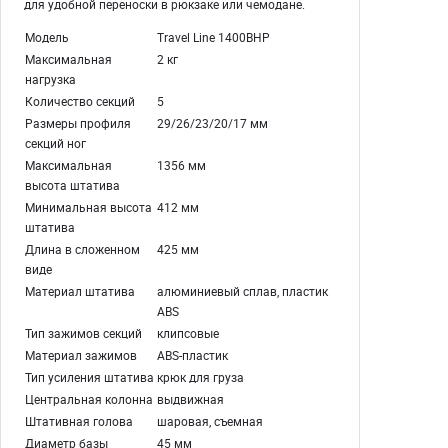
для удобной переноски в рюкзаке или чемодане.
Модель
Travel Line 1400BHP
Максимальная
2 кг
нагрузка
Количество секций
5
Размеры профиля
29/26/23/20/17 мм
секций ног
Максимальная
1356 мм
высота штатива
Минимальная высота
412 мм
штатива
Длина в сложенном
425 мм
виде
Материал штатива
алюминиевый сплав, пластик
ABS
Тип зажимов секций
клипсовые
Материал зажимов
ABS-пластик
Тип усиления штатива
крюк для груза
Центральная колонна
выдвижная
Штативная голова
шаровая, съемная
Диаметр базы
45 мм