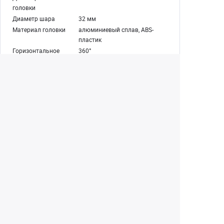
головки
Диаметр шара
32 мм
Материал головки
алюминиевый сплав, ABS-
пластик
Горизонтальное
360°
панорамирование
Вертикальное
-40°/+90° (паз)
панорамирование
Жидкостное
есть, на оси горизонтального
демпфирование
панорамирования
Резьбовое крепление
1/4"
для камеры
Тип площадки для
быстросъемная
камеры
Размер
50х38 мм
быстросъемной
площадки
Пузырьковый уровень
есть
Температура воздуха
-10°С...+40°С
эксплуатации
Вес
0,92 кг