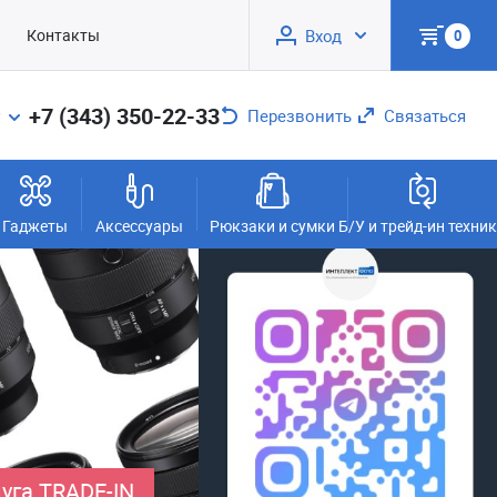
Контакты
Вход
0
+7 (343) 350-22-33
Перезвонить
Связаться
Гаджеты
Аксессуары
Рюкзаки и сумки
Б/У и трейд-ин техни
уга TRADE-IN