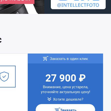
с
Заказать в один клик
27 900 ₽
Внимание, цена устарела,
уточняйте актуальную цену!
Хотите дешевле?
Заказать