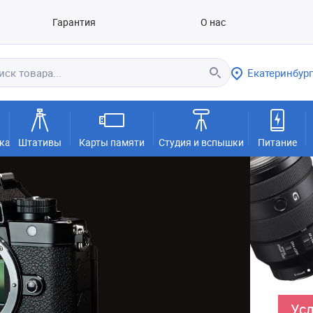
Гарантия
О нас
Екатеринбург
ка
Штативы
Карты памяти
Студия и вспышки
Питание
Усл