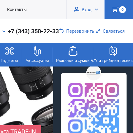
Контакты
Вход
0
+7 (343) 350-22-33
Перезвонить
Связаться
Гаджеты
Аксессуары
Рюкзаки и сумки
Б/У и трейд-ин техни
уга TRADE-IN