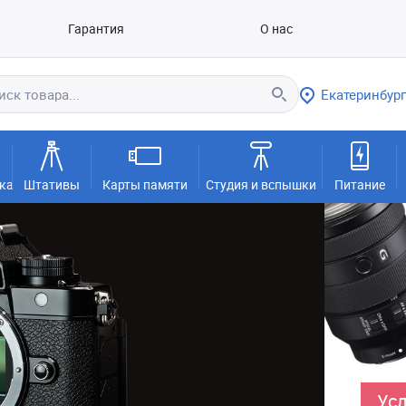
Гарантия
О нас
Екатеринбург
ка
Штативы
Карты памяти
Студия и вспышки
Питание
Усл