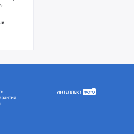
,
ые
ть
арантия
ы