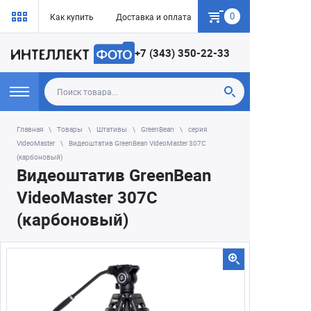
0
Как купить
Доставка и оплата
Гарантия
+7 (343) 350-22-33
Главная
Товары
Штативы
GreenBean
серия
VideoMaster
Видеоштатив GreenBean VideoMaster 307C
(карбоновый)
Видеоштатив GreenBean
VideoMaster 307C
(карбоновый)