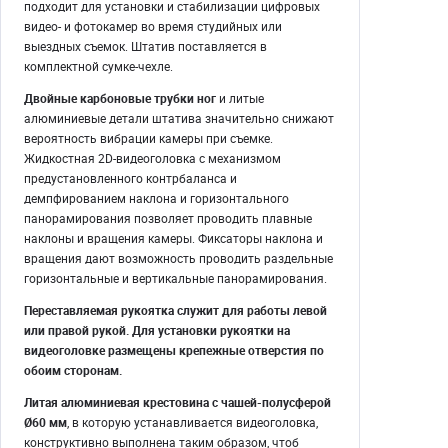
подходит для установки и стабилизации цифровых
видео- и фотокамер во время студийных или
выездных съемок. Штатив поставляется в
комплектной сумке-чехле.
Двойные карбоновые трубки ног
и литые
алюминиевые детали штатива
значительно снижают
вероятность вибрации камеры при съемке.
Жидкостная 2D-видеоголовка с механизмом
предустановленного контрбаланса и
демпфированием наклона и горизонтального
панорамирования позволяет проводить плавные
наклоны и вращения камеры. Фиксаторы наклона и
вращения дают возможность проводить раздельные
горизонтальные и вертикальные панорамирования.
Переставляемая рукоятка
служит для работы левой
или правой рукой. Для установки рукоятки на
видеоголовке размещены крепежные отверстия по
обоим сторонам.
Литая алюминиевая крестовина с чашей-полусферой
Ø60 мм
, в которую устанавливается видеоголовка,
конструктивно выполнена таким образом, чтоб