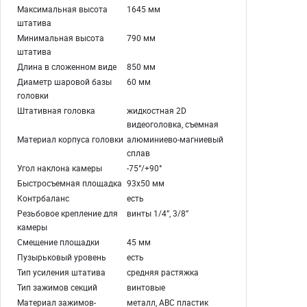
Максимальная высота
1645 мм
штатива
Минимальная высота
790 мм
штатива
Длина в сложенном виде
850 мм
Диаметр шаровой базы
60 мм
головки
Штативная головка
жидкостная 2D
видеоголовка, съемная
Материал корпуса головки
алюминиево-магниевый
сплав
Угол наклона камеры
-75°/+90°
Быстросъемная площадка
93х50 мм
Контрбаланс
есть
Резьбовое крепление для
винты 1/4”, 3/8”
камеры
Смещение площадки
45 мм
Пузырьковый уровень
есть
Тип усиления штатива
средняя растяжка
Тип зажимов секций
винтовые
Материал зажимов-
металл, ABC пластик