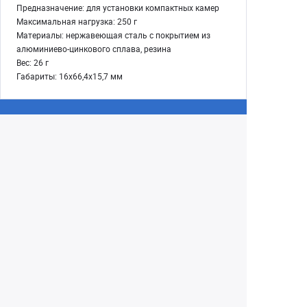
Предназначение: для установки компактных камер
Максимальная нагрузка: 250 г
Материалы: нержавеющая сталь с покрытием из
алюминиево-цинкового сплава, резина
Вес: 26 г
Габариты: 16х66,4х15,7 мм
Екатеринбург
+7 (343) 350-22-33
Заказать обратный звонок
Написать нам
8 (800) 300-46-05
Бесплатный звонок по РФ
Пн—Пт: 10:00 — 19:00. Сб: 10:00 — 18:00
Вс: ВЫХОДНОЙ!
г. Екатеринбург, ул. Первомайская, 56