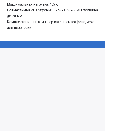
Максимальная нагрузка: 1.5 кг
Совместимые смартфоны: ширина 67-88 мм, толщина
до 20 мм
Комплектация: штатив, держатель смартфона, чехол
для переноски
Екатеринбург
+7 (343) 350-22-33
Заказать обратный звонок
Написать нам
8 (800) 300-46-05
Бесплатный звонок по РФ
Пн—Пт: 10:00 — 19:00. Сб: 10:00 — 18:00
Вс: ВЫХОДНОЙ!
г. Екатеринбург, ул. Первомайская, 56
Любое несоответствие информации о продукте на