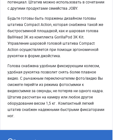
потенциал. Штатив можно использовать в сочетании
с другими продуктами семейства JOBY.
Будьте готовы быть поражены дизайном головы
штатива Compact Action, которая снабжена такой же
быстросъемной площадкой, как и шаровая голова
BallHead 3K из комплекта GorillaPod 3K Kit.
Управление шаровой головой штатива Compact
Action осуществляется при помощи эргономичной
рукоятки в форме джойстика.
Голова снабжена удобным фиксирующим колесом,
удобная рукоятка позволит снять более плавное
видео. С рычажным переключателем фото/видео Вы
сможете перейти из режима фотосъемки к
видеосъемке за секунды, не потеряв ни одного кадра.
Штатив рассчитан на камеру или любое другое
оборудование весом 1,5 кг . Компактный легкий
штатив снабжен надежными быстрыми фиксаторами
ног.