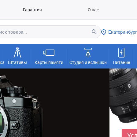
Гарантия
О нас
Екатеринбург
ка
Штативы
Карты памяти
Студия и вспышки
Питание
Усл