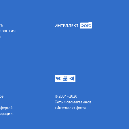
ть
арантия
ы
ое
© 2004–2026
Сеть Фотомагазинов
офертой,
«Интеллект-фото»
ерации.