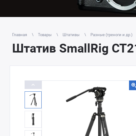
Главная
Товары
Штативы
Разные (треноги и др.)
Штатив SmallRig CT21