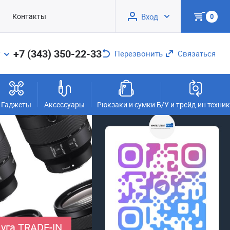
Контакты
Вход
0
+7 (343) 350-22-33
Перезвонить
Связаться
Гаджеты
Аксессуары
Рюкзаки и сумки
Б/У и трейд-ин техни
уга TRADE-IN