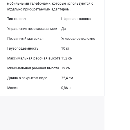
мобильными телефонами, которые используются с
отдельно приобретаемым адаптером.
Тип головы
Шаровая головка
Управление перетаскиванием
Да
Первичный материал
Углеродное волокно
Грузоподъемность
10 кг
Максимальная рабочая высота
152 см
Минимальная рабочая высота
19 см
Длина в закрытом виде
35,4 см
Масса
0,86 кг
Екатеринбург
+7 (343) 350-22-33
Заказать обратный звонок
Написать нам
8 (800) 300-46-05