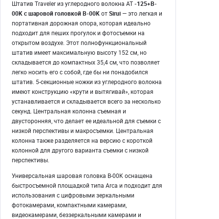
Штатив Traveler из углеродного волокна AT
-125+B-
00K с шаровой головкой B-00K
от
Sirui
— это легкая и
портативная дорожная опора, которая идеально
подходит для пеших прогулок и фотосъемки на
открытом воздухе. Этот полнофункциональный
штатив имеет максимальную высоту 152 см, но
складывается до компактных 35,4 см, что позволяет
легко носить его с собой, где бы ни понадобился
штатив. 5-секционные ножки из углеродного волокна
имеют конструкцию «крути и вытягивай», которая
устанавливается и складывается всего за несколько
секунд. Центральная колонна съемная и
двусторонняя, что делает ее идеальной для съемки с
низкой перспективы и макросъемки. Центральная
колонна также разделяется на версию с короткой
колонной для другого варианта съемки с низкой
перспективы.
Универсальная шаровая головка B-00K оснащена
быстросъемной площадкой типа Arca и подходит для
использования с цифровыми зеркальными
фотокамерами, компактными камерами,
видеокамерами, беззеркальными камерами и