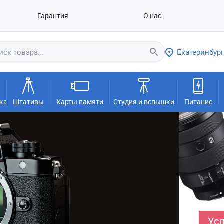
Гарантия
О нас
Екатеринбург
ка
Штативы
Карты памяти
Студия и вспышки
Питание
Усл