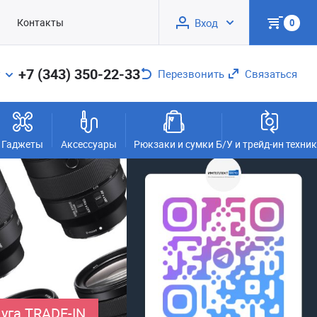
Контакты
Вход
0
+7 (343) 350-22-33
Перезвонить
Связаться
Гаджеты
Аксессуары
Рюкзаки и сумки
Б/У и трейд-ин техни
уга TRADE-IN