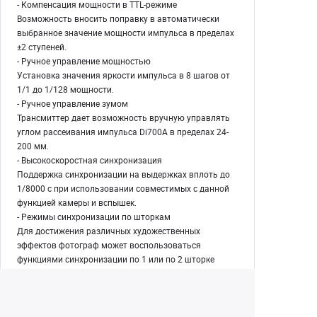
- Компенсация мощности в TTL-режиме
Возможность вносить поправку в автоматически
выбранное значение мощности импульса в пределах
±2 ступеней.
- Ручное управление мощностью
Установка значения яркости импульса в 8 шагов от
1/1 до 1/128 мощности.
- Ручное управление зумом
Трансмиттер дает возможность вручную управлять
углом рассеивания импульса Di700A в пределах 24-
200 мм.
- Высокоскоростная синхронизация
Поддержка синхронизации на выдержках вплоть до
1/8000 с при использовании совместимых с данной
функцией камеры и вспышек.
- Режимы синхронизации по шторкам
Для достижения различных художественных
эффектов фотограф может воспользоваться
функциями синхронизации по 1 или по 2 шторке
затвора.
- Встроенная подсветка АФ
Яркая отключаемая диодная лампа помощи при
фокусировке подсветит объект съемки для точного