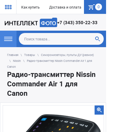
0
Как купить
Доставка и оплата
Гарантия
+7 (343) 350-22-33
Главная
Товары
Синхронизаторы, пульты ДУ (разное)
Nissin
Радио-трансмиттер Nissin Commander Air 1 для
Canon
Радио-трансмиттер Nissin
Commander Air 1 для
Canon