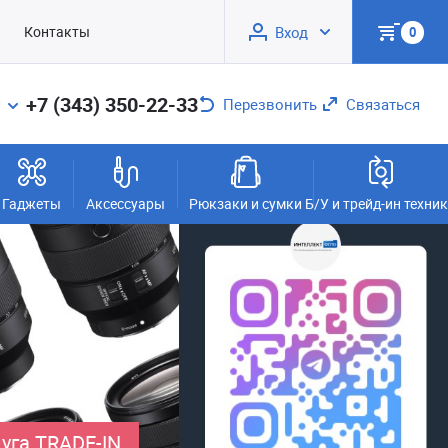
Контакты
Вход
0
+7 (343) 350-22-33
Перезвонить
Связаться
Гаджеты
Аксессуары
Рюкзаки и сумки
Б/У и трейд-ин техни
уга TRADE-IN