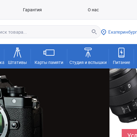
Гарантия
О нас
Екатеринбург
ка
Штативы
Карты памяти
Студия и вспышки
Питание
Усл