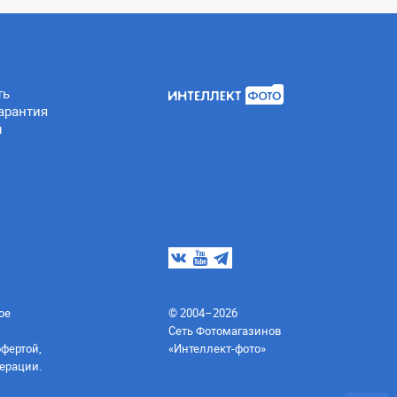
ть
арантия
ы
ое
© 2004–2026
Сеть Фотомагазинов
офертой,
«Интеллект-фото»
ерации.