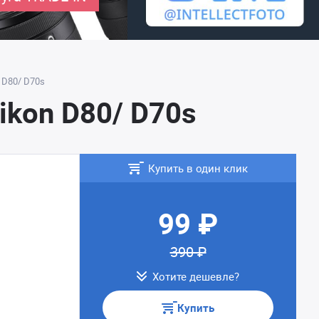
 D80/ D70s
ikon D80/ D70s
Купить в один клик
99 ₽
390 ₽
Хотите дешевле?
Купить