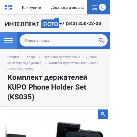
0
Как купить
Доставка и оплата
Гарантия
+7 (343) 350-22-33
Главная
Товары
Студийное оборудование
Другое
(комлектующие, разное)
Комплект держателей KUPO Phone
Holder Set (KS035)
Комплект держателей
KUPO Phone Holder Set
(KS035)