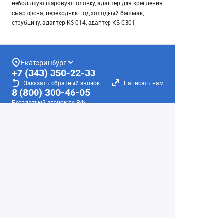
небольшую шаровую головку, адаптер для крепления
смартфона, переходник под холодный башмак,
струбцину, адаптер KS-014, адаптер KS-CB01
Екатеринбург
+7 (343) 350-22-33
Заказать обратный звонок
Написать нам
8 (800) 300-46-05
Бесплатный звонок по РФ
Пн—Пт: 10:00 — 19:00. Сб: 10:00 — 18:00
Вс: ВЫХОДНОЙ!
г. Екатеринбург, ул. Первомайская, 56
Любое несоответствие информации о продукте на
сайте с фактом - лишь досадное недоразумение,
звоните - уточняйте у менеджеров.