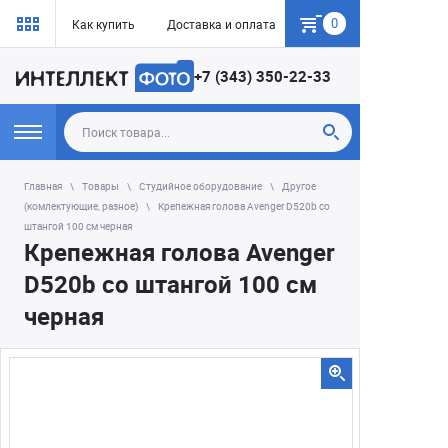
0
Как купить
Доставка и оплата
Гарантия
+7 (343) 350-22-33
Главная
Товары
Студийное оборудование
Другое
(комлектующие, разное)
Крепежная голова Avenger D520b со
штангой 100 см черная
Крепежная голова Avenger
D520b со штангой 100 см
черная