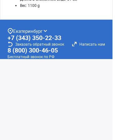
Вес: 1100 g
Екатеринбург
+7 (343) 350-22-33
Заказать обратный звонок
Написать нам
8 (800) 300-46-05
Бесплатный звонок по РФ
Пн—Пт: 10:00 — 19:00. Сб: 10:00 — 18:00
Вс: ВЫХОДНОЙ!
г. Екатеринбург, ул. Первомайская, 56
Любое несоответствие информации о продукте на
сайте с фактом - лишь досадное недоразумение,
звоните - уточняйте у менеджеров.
Вся информация на сайте носит справочный