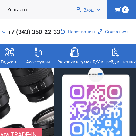
Контакты
Вход
0
+7 (343) 350-22-33
Перезвонить
Связаться
Гаджеты
Аксессуары
Рюкзаки и сумки
Б/У и трейд-ин техни
уга TRADE-IN