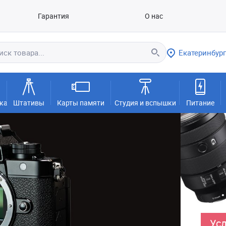
Гарантия
О нас
Екатеринбург
ка
Штативы
Карты памяти
Студия и вспышки
Питание
Усл