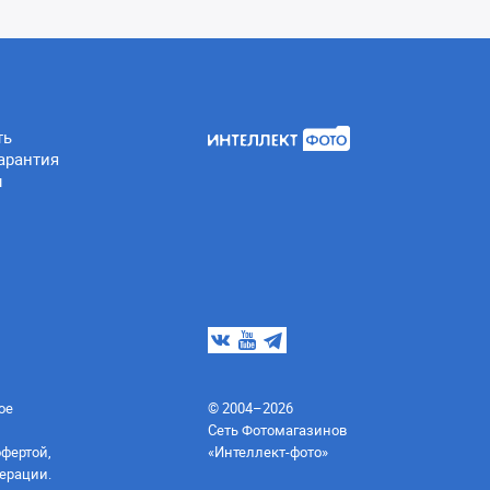
ть
арантия
ы
ое
© 2004–2026
Сеть Фотомагазинов
офертой,
«Интеллект-фото»
ерации.