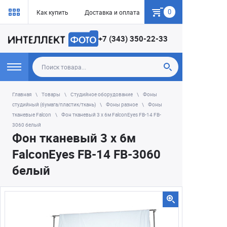
0
Как купить
Доставка и оплата
Гарантия
+7 (343) 350-22-33
Главная
Товары
Студийное оборудование
Фоны
студийный (бумага/пластик/ткань)
Фоны разное
Фоны
тканевые Falcon
Фон тканевый 3 х 6м FalconEyes FB-14 FB-
3060 белый
Фон тканевый 3 х 6м
FalconEyes FB-14 FB-3060
белый