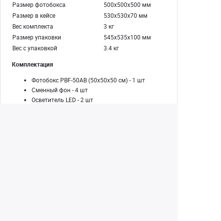
Размер фотобокса
500х500х500 мм
Размер в кейсе
530х530х70 мм
Вес комплекта
3 кг
Размер упаковки
545х535х100 мм
Вес с упаковкой
3.4 кг
Комплектация
Фотобокс PBF-50AB (50х50х50 см) - 1 шт
Сменный фон - 4 шт
Осветитель LED - 2 шт
Стойка PSH-55 - 1 шт
Руководство по эксплуатации
Гарантийный талон
Екатеринбург
+7 (343) 350-22-33
Заказать обратный звонок
Написать нам
8 (800) 300-46-05
Бесплатный звонок по РФ