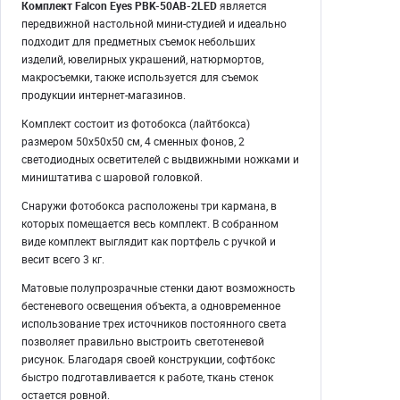
Комплект Falcon Eyes PBK-50AB-2LED
является
передвижной настольной мини-студией и идеально
подходит для предметных съемок небольших
изделий, ювелирных украшений, натюрмортов,
макросъемки, также используется для съемок
продукции интернет-магазинов.
Комплект состоит из фотобокса (лайтбокса)
размером 50х50х50 см, 4 сменных фонов, 2
светодиодных осветителей с выдвижными ножками и
миништатива с шаровой головкой.
Снаружи фотобокса расположены три кармана, в
которых помещается весь комплект. В собранном
виде комплект выглядит как портфель с ручкой и
весит всего 3 кг.
Матовые полупрозрачные стенки дают возможность
бестеневого освещения объекта, а одновременное
использование трех источников постоянного света
позволяет правильно выстроить светотеневой
рисунок. Благодаря своей конструкции, софтбокс
быстро подготавливается к работе, ткань стенок
остается ровной.