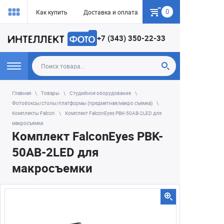
0
Как купить
Доставка и оплата
Гарантия
+7 (343) 350-22-33
Главная
Товары
Студийное оборудование
Фотобоксы/столы/платформы (предметная/макро съемка)
Комплекты Falcon
Комплект FalconEyes PBK-50AB-2LED для
макросъемки
Комплект FalconEyes PBK-
50AB-2LED для
макросъемки