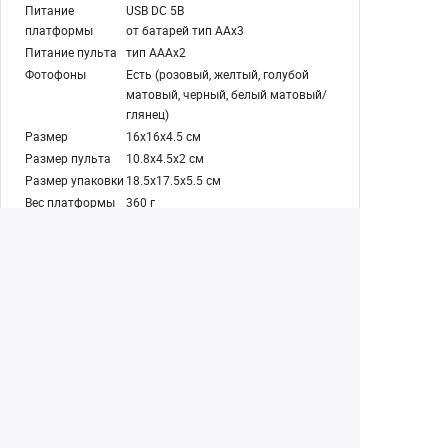
Питание
USB DC 5В
платформы
от батарей тип ААх3
Питание пульта
тип АAАх2
Фотофоны
Есть (розовый, желтый, голубой
матовый, черный, белый матовый/
глянец)
Размер
16х16х4.5 см
Размер пульта
10.8х4.5х2 см
Размер упаковки
18.5х17.5х5.5 см
Вес платформы
360 г
(без батарей)
Вес пульта (без
30 г
батарей)
Вес с упаковкой
460 г
Платформа поворотная Falcon Eyes Table
160RC для 3D фото и видеосъемки
Пульт дистанционного управления (IR)
Кабель USB
Цветной ПВХ фон – 5 шт (розовый, желтый,
голубой матовый, черный, белый матовый/
глянец)