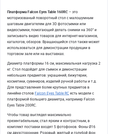
Платформа Falcon Eyes Table 160RC
– это
моторизованый поворотный стол с малошумным
шаговым двигателем для 3D фотосъемки или
видеосъемки, помогающий делать снимки на 360° и
записывать видео товаров для интернет-магазинов,
каталогов, обзоров. Вращающийся стол также может
использоваться для демонстрации продукции в
торговом зале или на выставках.
Диаметр платформы 16 см, максимальная нагрузка 2
кг. Стол подойдет для съемок и демонстрации
небольших предметов: украшений, бижутерии,
косметики, сувениров, изделий ручной работы и т.д.
Для представления более крупных предметов в
линейке столов
Falcon Eyes Table RC
есть модели с
платформой большего диаметра, например Falcon
Eyes Table 200RC.
Чтобы товар выглядел максимально
презентабельным, стал ярким и контрастным, в
комплект поставки входят 5 фотофонов. Фоны Ø16
см двухсторонние. Розовый, желтый и голубой фон