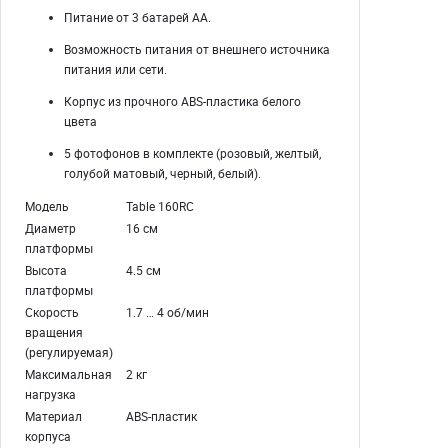
Питание от 3 батарей AA.
Возможность питания от внешнего источника
питания или сети.
Корпус из прочного ABS-пластика белого
цвета
5 фотофонов в комплекте (розовый, желтый,
голубой матовый, черный, белый).
Модель
Table 160RC
Диаметр
16 см
платформы
Высота
4.5 см
платформы
Скорость
1.7 … 4 об/мин
вращения
(регулируемая)
Максимальная
2 кг
нагрузка
Материал
ABS-пластик
корпуса