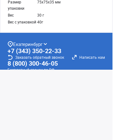
Размер
75х75х35 мм
упаковки
Вес
30 г
Вес с упаковкой
40г
Екатеринбург
+7 (343) 350-22-33
Заказать обратный звонок
Написать нам
8 (800) 300-46-05
Бесплатный звонок по РФ
Пн—Пт: 10:00 — 19:00. Сб: 10:00 — 18:00
Вс: ВЫХОДНОЙ!
г. Екатеринбург, ул. Первомайская, 56
Любое несоответствие информации о продукте на
сайте с фактом - лишь досадное недоразумение,