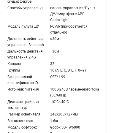
спецэффектов
Способы управления
панель управления/Пульт
ДУ/смартфон с APP
GodoxLight
Модель пульта ДУ
RC-A6 (приобретается
отдельно)
Дальность действия
≈30м
управления Bluetooth
Дальность действия
≈30м
управления 2.4G
Каналы
32
Группы
16 (A, B, C, D, E, F, 0~9)
Беспроводной
OFF/1-99
идентификатор ID
Источник питания
100В-240В переменного тока
(50/60Гц)
Диапазон рабочих
-10°C~40°C
температур
Размер осветителя
243х205х127мм
Вес осветителя
1.6кг
Модель софтбокс
Godox SB-FW6090