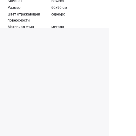
Байонет
Bowens
Размер
60х90 см
Цвет отражающей
серебро
поверхности
Материал спиц
металл
Модель стойки
Godox 304
Максимальная высота
183 см
Минимальная высота
80 см
Длина всложенном
73 см
состоянии
Размах треноги (S)
92 см
Количество секций
3
Диаметр секций
25/ 22/ 19 мм
Диаметр ножек
19 мм
Крепежный адаптер,
5/8''
дюйм
Амортизатор
пружинный
Вес стойки
1 кг
Модель сумки
Godox CB-04
Внешний размер сумки
87×29×30 см
Внутренний размер
76×25×24 см