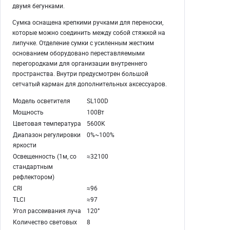
двумя бегунками.
Сумка оснащена крепкими ручками для переноски,
которые можно соединить между собой стяжкой на
липучке. Отделение сумки с усиленным жестким
основанием оборудовано переставляемыми
перегородками для организации внутреннего
пространства. Внутри предусмотрен большой
сетчатый карман для дополнительных аксессуаров.
Модель осветителя
SL100D
Мощность
100Вт
Цветовая температура
5600K
Диапазон регулировки
0%~100%
яркости
Освещенность (1м, со
≈32100
стандартным
рефлектором)
CRI
≈96
TLCI
≈97
Угол рассеивания луча
120°
Количество световых
8