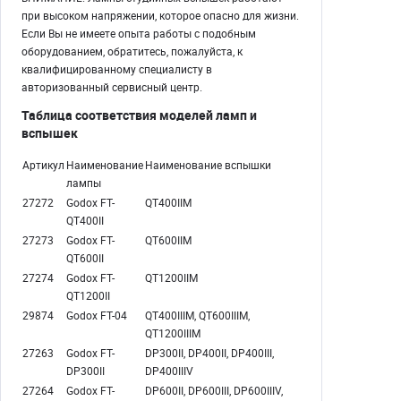
при высоком напряжении, которое опасно для жизни.
Если Вы не имеете опыта работы с подобным
оборудованием, обратитесь, пожалуйста, к
квалифицированному специалисту в
авторизованный сервисный центр.
Таблица соответствия моделей ламп и
вспышек
Артикул
Наименование
Наименование вспышки
лампы
27272
Godox FT-
QT400IIM
QT400II
27273
Godox FT-
QT600IIM
QT600II
27274
Godox FT-
QT1200IIM
QT1200II
29874
Godox FT-04
QT400IIIM, QT600IIIM,
QT1200IIIM
27263
Godox FT-
DP300II, DP400II, DP400III,
DP300II
DP400IIIV
27264
Godox FT-
DP600II, DP600III, DP600IIIV,