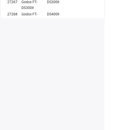
27267
Godox FT-
DS300II
DS300II
27268
Godox FT-
DS400II
DS400II
30427
Godox FT-SK
SK300II, SK300IIV, SK400IIV
Екатеринбург
+7 (343) 350-22-33
Заказать обратный звонок
Написать нам
8 (800) 300-46-05
Бесплатный звонок по РФ
Пн—Пт: 10:00 — 19:00. Сб: 10:00 — 18:00
Вс: ВЫХОДНОЙ!
г. Екатеринбург, ул. Первомайская, 56
Любое несоответствие информации о продукте на