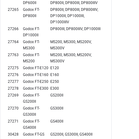
DP600II
DP800II, DP800III, DP800IIIV
27265
Godox FT-
DP800II, DP800III, DP800IIIV,
DP800II
DP1000II, DP1000III,
DP1000IIIV
27266
Godox FT-
DP800III, DP800IIIV, DP1000III
DP1000II
27764
Godox FT-
MS200, MS300, MS200V,
MS300
MS300V
27763
Godox FT-
MS200, MS300, MS200V,
MS200
MS300V
27275
Godox FT-E120
E120
27276
Godox FT-E160
E160
27277
Godox FT-E250
E250
27278
Godox FT-E300
E300
27269
Godox FT-
GS200II
GS200II
27270
Godox FT-
GS300II
GS300II
27271
Godox FT-
GS400II
GS400II
30428
Godox FT-GS
GS200II, GS300II, GS400II