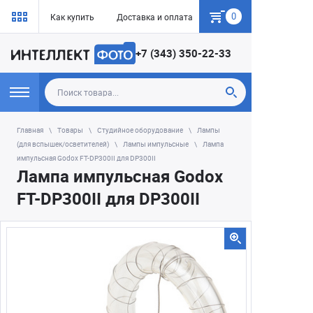
0
Как купить
Доставка и оплата
Гарантия
+7 (343) 350-22-33
Главная
Товары
Студийное оборудование
Лампы
(для вспышек/осветителей)
Лампы импульсные
Лампа
импульсная Godox FT-DP300II для DP300II
Лампа импульсная Godox
FT-DP300II для DP300II