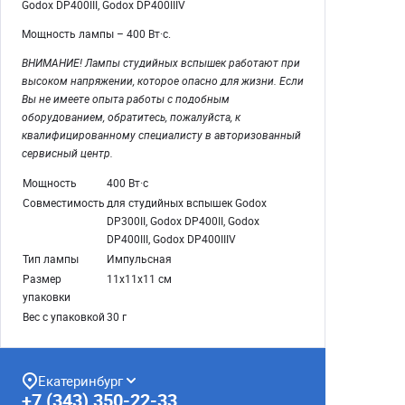
Godox DP400III, Godox DP400IIIV
Мощность лампы – 400 Вт·с.
ВНИМАНИЕ! Лампы студийных вспышек работают при
высоком напряжении, которое опасно для жизни. Если
Вы не имеете опыта работы с подобным
оборудованием, обратитесь, пожалуйста, к
квалифицированному специалисту в авторизованный
сервисный центр.
Мощность
400 Вт·с
Совместимость
для студийных вспышек Godox
DP300II, Godox DP400II, Godox
DP400III, Godox DP400IIIV
Тип лампы
Импульсная
Размер
11х11х11 см
упаковки
Вес с упаковкой
30 г
Екатеринбург
+7 (343) 350-22-33