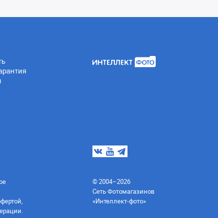
ть
арантия
ы
ое
© 2004–2026
Сеть Фотомагазинов
офертой,
«Интеллект-фото»
ерации.