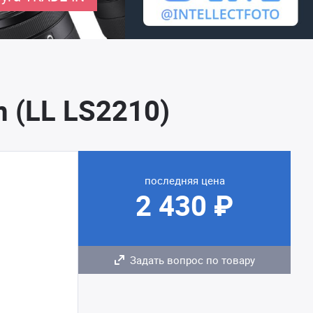
m (LL LS2210)
последняя цена
2 430 ₽
Задать вопрос по товару