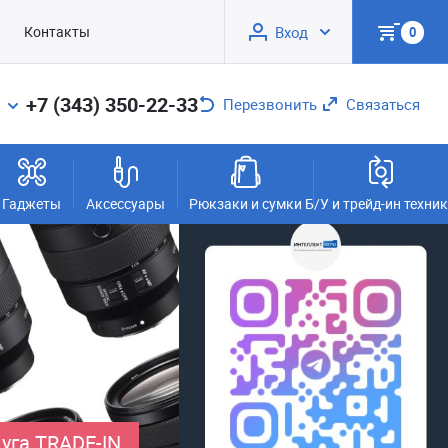
Контакты
Вход
0
+7 (343) 350-22-33
Перезвонить
Связаться
Гаджеты
Аксессуары
Рюкзаки и сумки
Б/У и трейд-ин техни
уга TRADE-IN