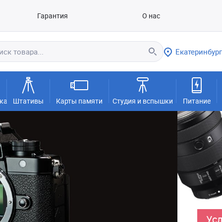
Гарантия
О нас
Екатеринбург
ка
Штативы
Карты памяти
Студия и вспышки
Питание
Усл