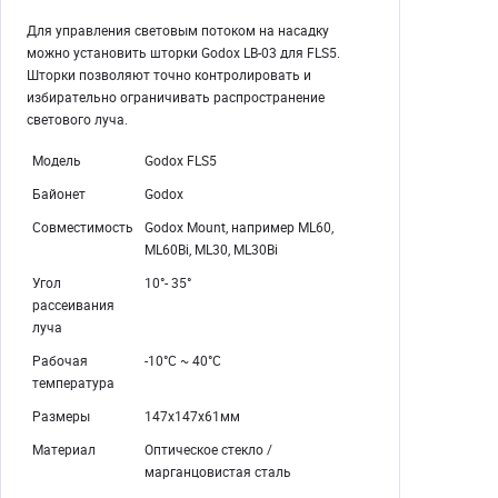
Для управления световым потоком на насадку
можно установить шторки Godox LB-03 для FLS5.
Шторки позволяют точно контролировать и
избирательно ограничивать распространение
светового луча.
Модель
Godox FLS5
Байонет
Godox
Совместимость
Godox Mount, например ML60,
ML60Bi, ML30, ML30Bi
Угол
10°- 35°
рассеивания
луча
Рабочая
-10°C ~ 40°C
температура
Размеры
147x147x61мм
Материал
Оптическое стекло /
марганцовистая сталь