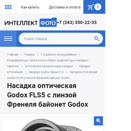
0
Как купить
Доставка и оплата
Гарантия
+7 (343) 350-22-33
Главная
Товары
Студийное оборудование
Модификаторы света Godox/Falcon (рефлекторы/насадки/
тарелки)
Оптические/проеционные насадки
Насадки
оптические
Насадки Godox серии FLS
Насадка оптическая
Godox FLS5 с линзой Френеля байонет Godox
Насадка оптическая
Godox FLS5 с линзой
Френеля байонет Godox