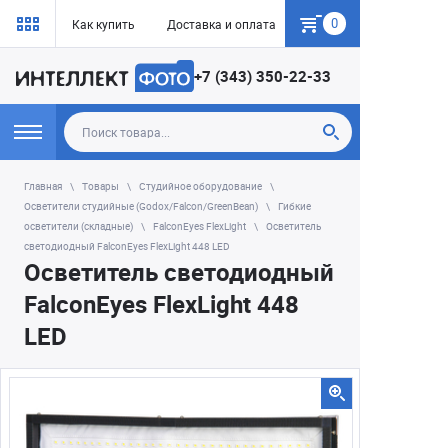
0
Как купить
Доставка и оплата
Гарантия
+7 (343) 350-22-33
Главная
Товары
Студийное оборудование
Осветители студийные (Godox/Falcon/GreenBean)
Гибкие
осветители (складные)
FalconEyes FlexLight
Осветитель
светодиодный FalconEyes FlexLight 448 LED
Осветитель светодиодный
FalconEyes FlexLight 448
LED